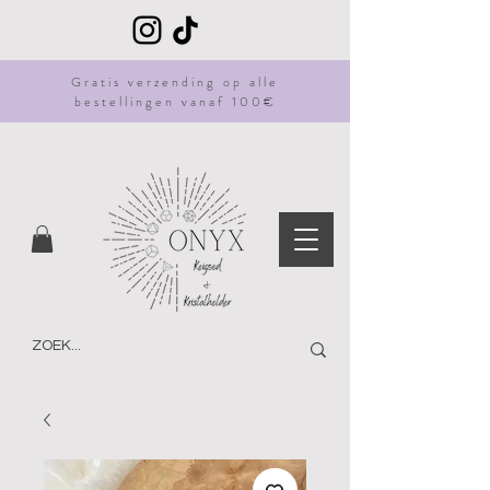
Gratis
verzending
op alle
bestellingen vanaf 100€