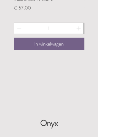
Prijs
Prijs
€ 67,00
€ 67,00
In winkelwagen
Onyx