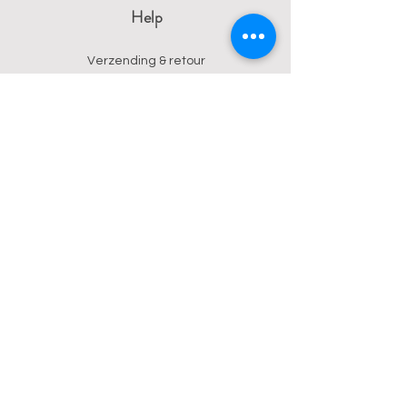
Help
Verzending & retour
Algemene voorwaarden
Privacy
Betalingsmogelijkheden
Contact
Wendy
0473 17 21 33
onyx.wendy@proton.me
BE
0876 729 550
Follow us on Instagram