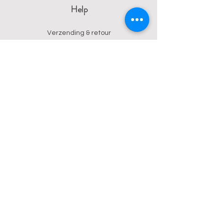
Help
Verzending & retour
Algemene voorwaarden
Privacy
Betalingsmogelijkheden
Contact
Wendy
0473 17 21 33
onyx.wendy@proton.me
BE
0876 729 550
Follow us on Instagram