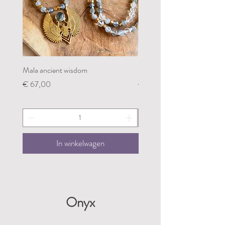
Mala ancient wisdom
Mala restoring my groundin
Prijs
Prijs
€ 67,00
€ 67,00
In winkelwagen
Onyx