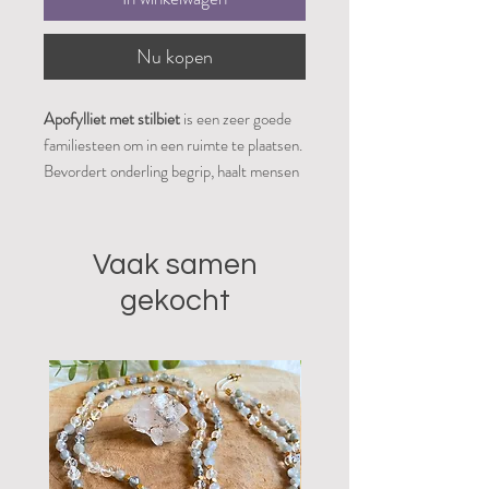
Nu kopen
Apofylliet met stilbiet
is een zeer goede
familiesteen om in een ruimte te plaatsen.
Bevordert onderling begrip, haalt mensen
uit zware emotionele problemen en zorgt
voor vrijheid. Zorgt voor eenheid in relatie
en gezin doordat men beter naar elkaar
Vaak samen
luistert. Helpt Nieuwetijdskinderen in hun
gekocht
ontwikkeling en zorgt ervor dat ze beter in
balans komen.
Je ontvangt het stuk van op de foto.