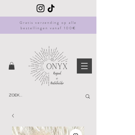
Gratis
verzending
op alle
bestellingen vanaf 100€