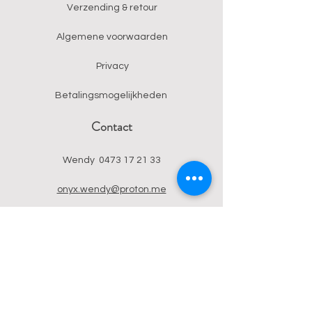
Verzending & retour
Algemene voorwaarden
Privacy
Betalingsmogelijkheden
Contact
Wendy
0473 17 21 33
onyx.wendy@proton.me
BE
0876 729 550
Follow us on Instagram
and TikTok