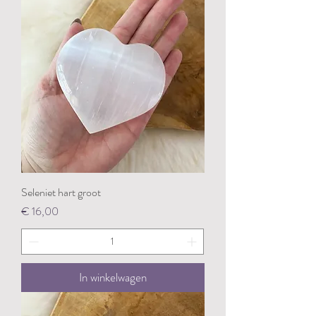
Seleniet hart groot
Prijs
€ 16,00
In winkelwagen