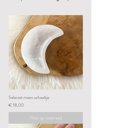
Seleniet maan schaaltje
Prijs
€ 18,00
Niet op voorraad