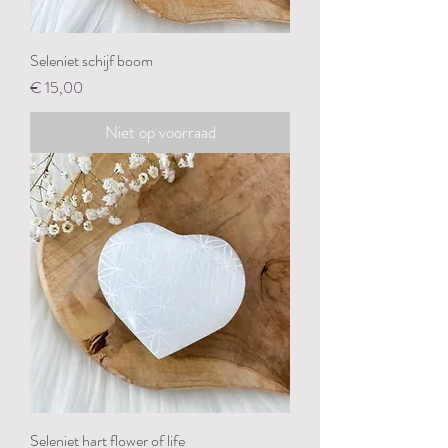
Seleniet schijf boom
Prijs
€ 15,00
Niet op voorraad
Seleniet hart flower of life