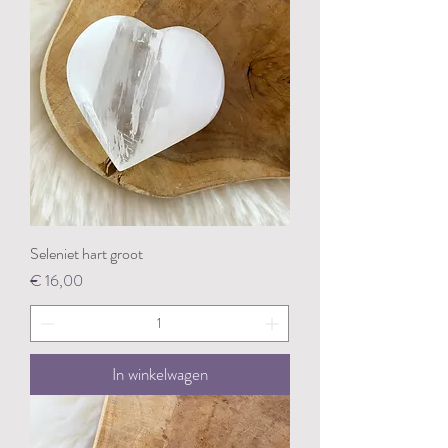
Seleniet hart groot
Prijs
€ 16,00
In winkelwagen