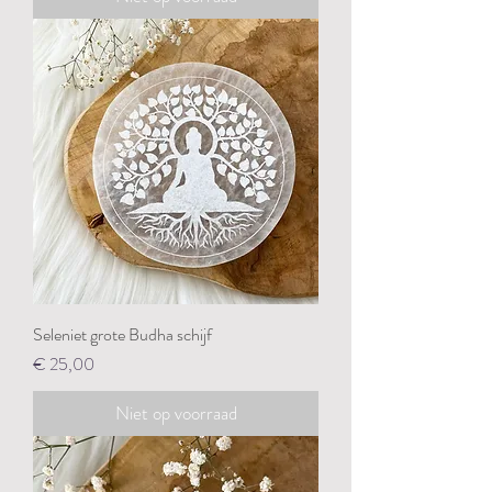
Seleniet grote Budha schijf
Prijs
€ 25,00
Niet op voorraad