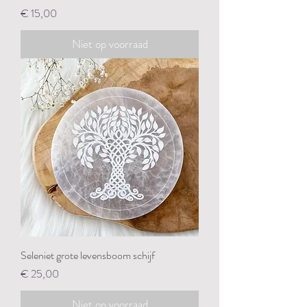
Prijs
€ 15,00
Niet op voorraad
Seleniet grote levensboom schijf
Prijs
€ 25,00
Niet op voorraad