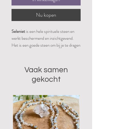
Nu kopen
Seleniet
is een hele spirituele steen en
werkt beschermend en inzichtgevend.
Het is een goede steen om bij je te dragen
als je spiritueel bezig bent. Het bevordert
contact met engelen en gidsen en
vergemakkelijkt meditatie, telepathie,
Vaak samen
divinatie (waarzeggerij) en mediamieke
gekocht
gaven. Het werkt aardend als met hogere
energieën gewerkt wordt en beschermt
en reinigt de aura. Seleniet stimuleert een
heldere geest en geeft inzicht in je
levenslessen. Het bevordert rust, balans
en vrede in jezelf en je omgeving.
Seleniet kan niet gereinigd worden door