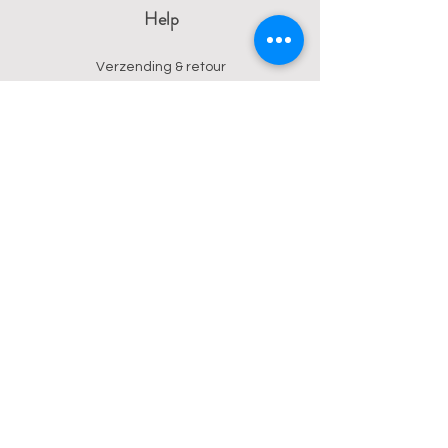
Help
Verzending & retour
Algemene voorwaarden
Privacy
Betalingsmogelijkheden
Contact
Wendy
0473 17 21 33
onyx.wendy@proton.me
BE
0876 729 550
Follow us on Instagram