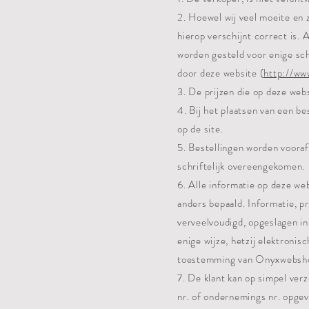
2. Hoewel wij veel moeite en 
hierop verschijnt correct is. 
worden gesteld voor enige sch
door deze website (
http://w
3. De prijzen die op deze web
4. Bij het plaatsen van een b
op de site.
5. Bestellingen worden vooraf
schriftelijk overeengekomen.
6. Alle informatie op deze we
anders bepaald. Informatie, 
verveelvoudigd, opgeslagen i
enige wijze, hetzij elektronis
toestemming van Onyxwebsh
7. De klant kan op simpel verz
nr. of ondernemings nr. opgev