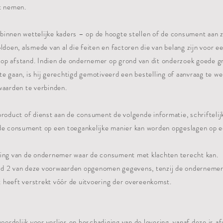
ht nemen.
innen wettelijke kaders – op de hoogte stellen of de consument aan z
ldoen, alsmede van al die feiten en factoren die van belang zijn voor 
op afstand. Indien de ondernemer op grond van dit onderzoek goede g
e gaan, is hij gerechtigd gemotiveerd een bestelling of aanvraag te we
waarden te verbinden.
product of dienst aan de consument de volgende informatie, schriftelij
 de consument op een toegankelijke manier kan worden opgeslagen op 
ging van de ondernemer waar de consument met klachten terecht kan.
' lid 2 van deze voorwaarden opgenomen gegevens, tenzij de onderneme
 heeft verstrekt vóór de uitvoering der overeenkomst.
woordelijk voor verlies en beschadiging van de levering, vanaf deze is a