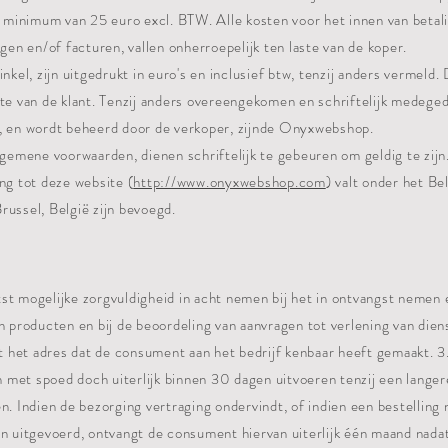
minimum van 25 euro excl. BTW. Alle kosten voor het innen van betal
ngen en/of facturen, vallen onherroepelijk ten laste van de koper.
inkel, zijn uitgedrukt in euro's en inclusief btw, tenzij anders vermeld.
ste van de klant. Tenzij anders overeengekomen en schriftelijk medeged
n, en wordt beheerd door de verkoper, zijnde Onyxwebshop.
lgemene voorwaarden, dienen schriftelijk te gebeuren om geldig te zijn
ng tot deze website (
http://www.onyxwebshop.com
) valt onder het Be
russel, België zijn bevoegd.
st mogelijke zorgvuldigheid in acht nemen bij het in ontvangst nemen e
n producten en bij de beoordeling van aanvragen tot verlening van dien
dt het adres dat de consument aan het bedrijf kenbaar heeft gemaakt. 3
met spoed doch uiterlijk binnen 30 dagen uitvoeren tenzij een langer
n. Indien de bezorging vertraging ondervindt, of indien een bestelling 
en uitgevoerd, ontvangt de consument hiervan uiterlijk één maand nadat