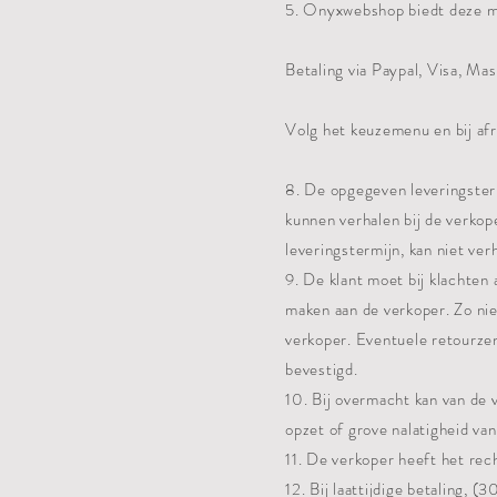
5. Onyxwebshop biedt deze mo
Betaling via Paypal, Visa, Ma
Volg het keuzemenu en bij afr
8. De opgegeven leveringstermi
kunnen verhalen bij de verkop
leveringstermijn, kan niet ve
9. De klant moet bij klachten
maken aan de verkoper. Zo nie
verkoper. Eventuele retourzen
bevestigd.
10. Bij overmacht kan van de 
opzet of grove nalatigheid va
11. De verkoper heeft het rec
12. Bij laattijdige betaling, 