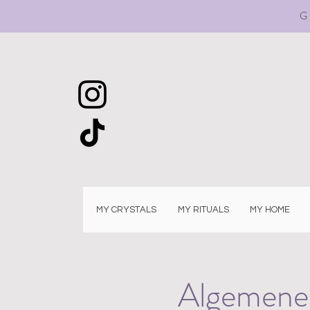
G
MY CRYSTALS
MY RITUALS
MY HOME
Algemene 