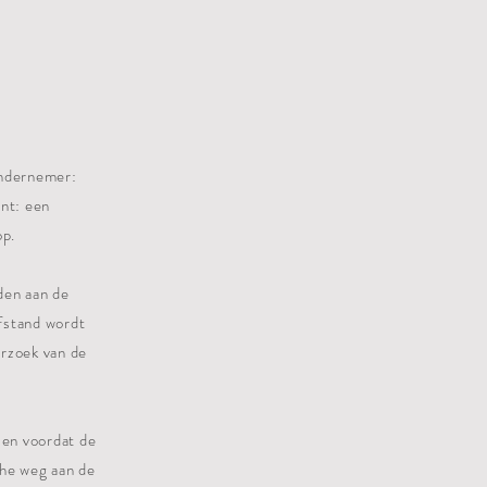
ondernemer:
nt: een
op.
den aan de
afstand wordt
erzoek van de
 en voordat de
che weg aan de