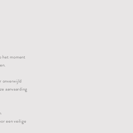
op het moment
en.
r onverwijld
eze aanvaarding
n
or een veilige