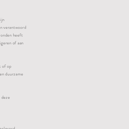
ijn
een verantwoord
ronden heeft
igeren of aan
k of op
een duurzame
r deze
fgeleverd.