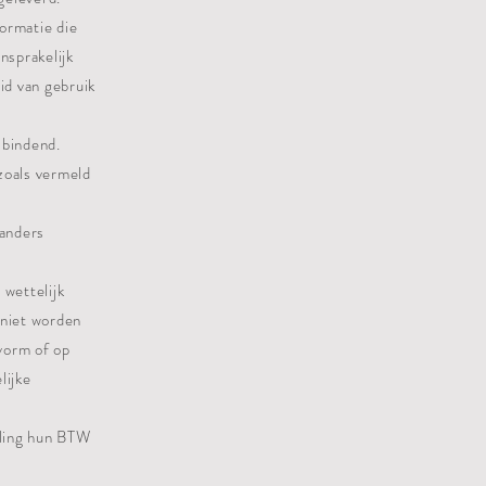
formatie die
nsprakelijk
id van gebruik
 bindend.
 zoals vermeld
 anders
 wettelijk
 niet worden
vorm of op
lijke
elling hun BTW