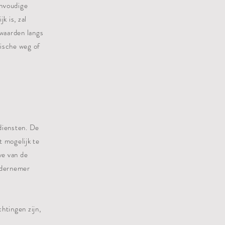
envoudige
k is, zal
waarden langs
nische weg of
diensten. De
 mogelijk te
ve van de
ndernemer
htingen zijn,