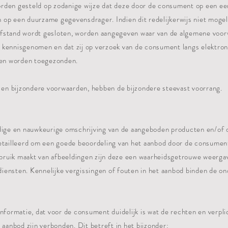
rden gesteld op zodanige wijze dat deze door de consument op een e
op een duurzame gegevensdrager. Indien dit redelijkerwijs niet mogelij
fstand wordt gesloten, worden aangegeven waar van de algemene voor
 kennisgenomen en dat zij op verzoek van de consument langs elektro
llen worden toegezonden.
e en bijzondere voorwaarden, hebben de bijzondere steevast voorrang.
edige en nauwkeurige omschrijving van de aangeboden producten en/of 
etailleerd om een goede beoordeling van het aanbod door de consument
ruik maakt van afbeeldingen zijn deze een waarheidsgetrouwe weerga
iensten. Kennelijke vergissingen of fouten in het aanbod binden de o
nformatie, dat voor de consument duidelijk is wat de rechten en verplic
 aanbod zijn verbonden. Dit betreft in het bijzonder: