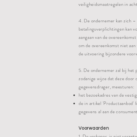
veiligheidsmaatregelen in ac
4. De ondernemer kan zich – b
betalingsverplichtingen kan vo
aangaan van de overeenkomst 
om de overeenkomst niet aan t
de uitvoering bijzondere voor
5. De ondernemer zal bij het 
zodanige wijze dat deze door
gegevensdrager, meesturen:
het bezoekadres van de vesti
de in artikel 'Productaanbod
gegevens al aan de consument
Voorwaarden
1. De verkoper, is niet verant