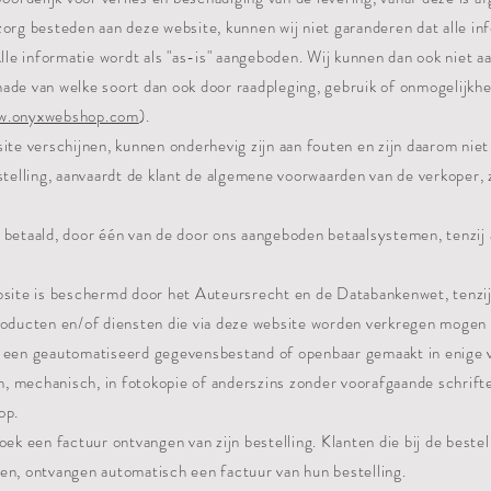
zorg besteden aan deze website, kunnen wij niet garanderen dat alle in
Alle informatie wordt als "as-is" aangeboden. Wij kunnen dan ook niet aa
ade van welke soort dan ook door raadpleging, gebruik of onmogelijkhe
ww.onyxwebshop.com
).
site verschijnen, kunnen onderhevig zijn aan fouten en zijn daarom niet
estelling, aanvaardt de klant de algemene voorwaarden van de verkoper,
 betaald, door één van de door ons aangeboden betaalsystemen, tenzij
bsite is beschermd door het Auteursrecht en de Databankenwet, tenzij
producten en/of diensten die via deze website worden verkregen mogen
n een geautomatiseerd gegevensbestand of openbaar gemaakt in enige 
ch, mechanisch, in fotokopie of anderszins zonder voorafgaande schrifte
op.
oek een factuur ontvangen van zijn bestelling. Klanten die bij de best
en, ontvangen automatisch een factuur van hun bestelling.