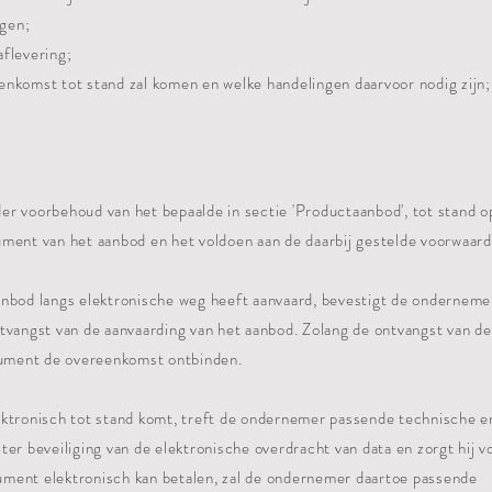
ngen;
flevering;
komst tot stand zal komen en welke handelingen daarvoor nodig zijn;
er voorbehoud van het bepaalde in sectie 'Productaanbod', tot stand 
ment van het aanbod en het voldoen aan de daarbij gestelde voorwaard
anbod langs elektronische weg heeft aanvaard, bevestigt de onderneme
tvangst van de aanvaarding van het aanbod. Zolang de ontvangst van d
nsument de overeenkomst ontbinden.
ektronisch tot stand komt, treft de ondernemer passende technische e
er beveiliging van de elektronische overdracht van data en zorgt hij vo
ment elektronisch kan betalen, zal de ondernemer daartoe passende