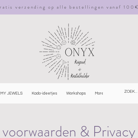
ratis
verzending
op alle bestellingen vanaf 100
MY JEWELS
Kado-ideetjes
Workshops
More
voorwaarden & Privacy