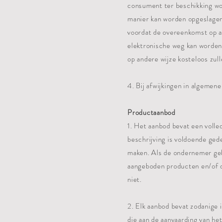
consument ter beschikking wo
manier kan worden opgeslagen 
voordat de overeenkomst op a
elektronische weg kan worden
op andere wijze kosteloos zu
4. Bij afwijkingen in algemen
Productaanbod
1. Het aanbod bevat een voll
beschrijving is voldoende ged
maken. Als de ondernemer geb
aangeboden producten en/of d
niet.
2. Elk aanbod bevat zodanige i
die aan de aanvaarding van het