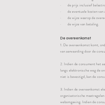
· de prijs inclusief belasti
· de eventuele kosten van a
· de wijze waarop de overeen
· de wijze van betaling.
De overeenkomst
1. De overeenkomst komt, ond
van aanvaarding door de consu
2. Indien de consument het a
langs elektronische weg de on
niet is bevestigd, kan de co
3. Indien de overeenkomst el
organisatorische maatregelen t
webomgeving. Indien de consu