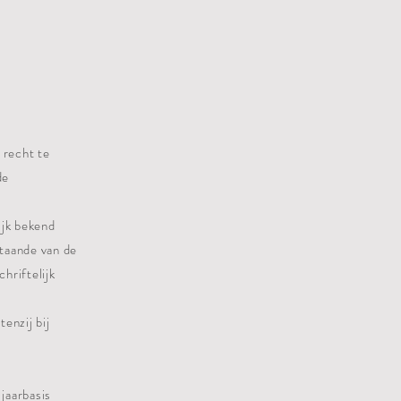
 recht te
de
ijk bekend
staande van de
hriftelijk
enzij bij
 jaarbasis