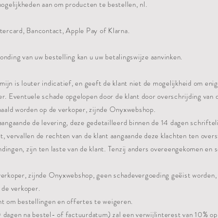
gelijkheden aan om producten te bestellen, nl.
stercard, Bancontact, Apple Pay of Klarna.
onding van uw bestelling kan u uw betalingswijze aanvinken.
jn is louter indicatief, en geeft de klant niet de mogelijkheid om enig
er. Eventuele schade opgelopen door de klant door overschrijding van 
rhaald worden op de verkoper, zijnde Onyxwebshop.
 aangaande de levering, deze gedetailleerd binnen de 14 dagen schriftel
t, vervallen de rechten van de klant aangaande deze klachten ten over
dingen, zijn ten laste van de klant. Tenzij anders overeengekomen en sc
verkoper, zijnde Onyxwebshop, geen schadevergoeding geëist worden, t
n de verkoper.
ht om bestellingen en offertes te weigeren.
(30 dagen na bestel- of factuurdatum) zal een verwijlinterest van 10% op