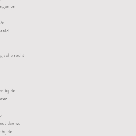
ingen en
 De
eeld.
.
lgische recht
n bij de
sten.
.
e
niet dan wel
 hij de