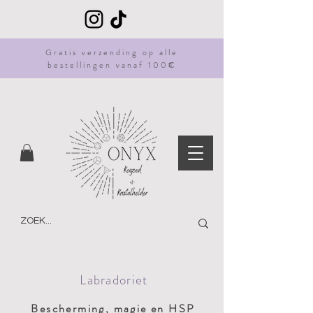
Gratis
verzending
op alle
bestellingen vanaf 100€
Labradoriet
Bescherming
, magie en HSP