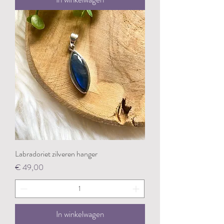
Labradoriet zilveren hanger
Prijs
€ 49,00
In winkelwagen