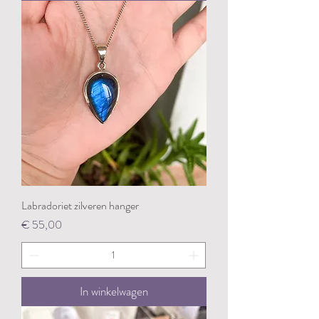
Labradoriet zilveren hanger
Prijs
€ 55,00
In winkelwagen