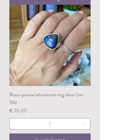
Roos-paarse labradoriet ring zilver (mt
56)
Prijs
€ 76,00
In winkelwagen