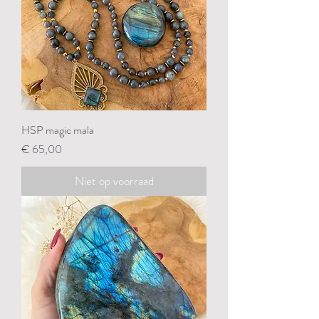
HSP magic mala
Prijs
€ 65,00
Niet op voorraad