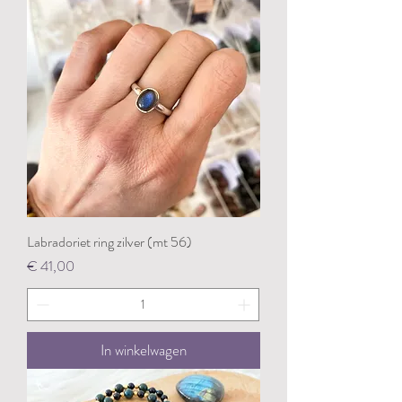
Labradoriet ring zilver (mt 56)
Prijs
€ 41,00
In winkelwagen