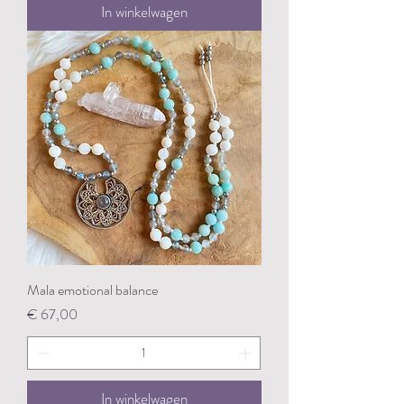
In winkelwagen
Mala emotional balance
Prijs
€ 67,00
In winkelwagen