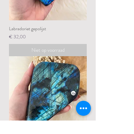
Labradoriet gepolijst
Prijs
€ 32,00
Niet op voorraad