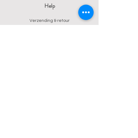
Help
Verzending & retour
Algemene voorwaarden
Privacy
Betalingsmogelijkheden
Contact
Wendy
0473 17 21 33
onyx.wendy@proton.me
BE
0876 729 550
Follow us on Instagram