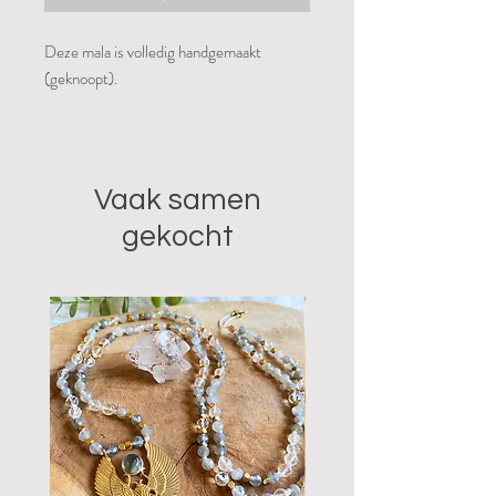
Deze mala is volledig handgemaakt
(geknoopt).
Je ontvangt het stuk van op de foto.
De hanger is een prachtig stukje
Vaak samen
labradoriet, gezet in een messing hanger.
gekocht
De kralen van de mala zijn allemaal
labradoriet.
Labradoriet is dé steen als het gaat om het
beschermen van het energie veld van
HSP’ers. De steen zet je als het ware in
een magisch veld zodat energievampieren
geen vat op jou hebben.
Magic omdat labradoriet een steen van
magie is, verbonden met het derde oog,
versterkt je dromen een je intuïtief weten.