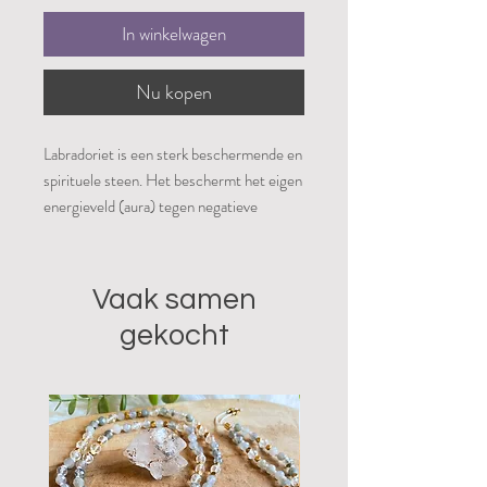
In winkelwagen
Nu kopen
Labradoriet is een sterk beschermende en
spirituele steen. Het beschermt het eigen
energieveld (aura) tegen negatieve
invloeden uit de omgeving en mensen die
energie bij je wegnemen. De steen
vermindert angst en geeft kracht,
Vaak samen
(zelf)vertrouwen en
gekocht
doorzettingsvermogen. Het versterkt de
intuïtie en mediamieke gaven. De steen
maakt contact met het onderbewuste en
brengt vergeten herinneringen boven.
Labradoriet stimuleert fantasie en
creativiteit en helpt ideeën te ontwikkelen.