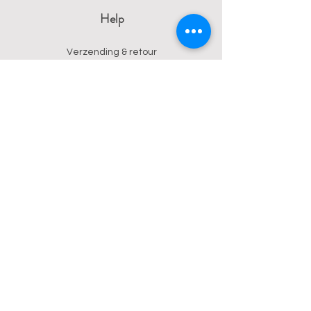
Help
Verzending & retour
Algemene voorwaarden
Privacy
Betalingsmogelijkheden
Contact
Wendy
0473 17 21 33
onyx.wendy@proton.me
BE
0876 729 550