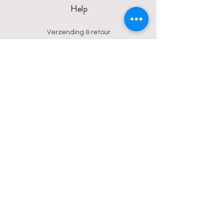
Help
Verzending & retour
Algemene voorwaarden
Privacy
Betalingsmogelijkheden
Contact
Wendy
0473 17 21 33
onyx.wendy@proton.me
BE
0876 729 550
Follow us on Instagram