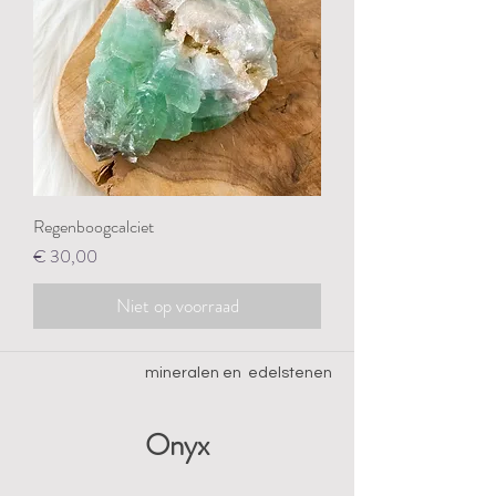
Regenboogcalciet
Prijs
€ 30,00
Niet op voorraad
mineralen en edelstenen
Onyx