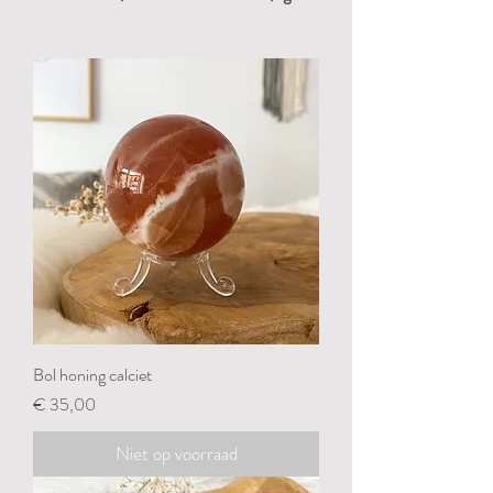
Bol honing calciet
Prijs
€ 35,00
Niet op voorraad