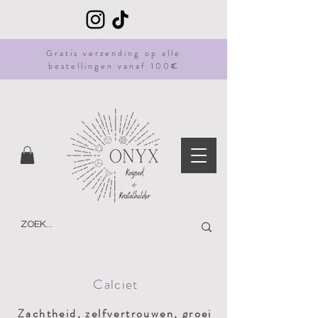
Gratis
verzending
op alle
bestellingen vanaf 100€
Calciet
Zachtheid, zelfvertrouwen, groei