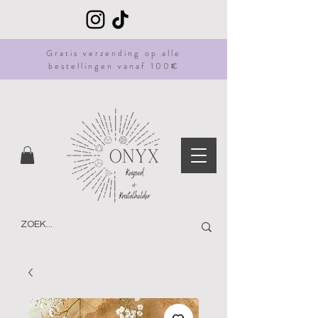
Gratis
verzending
op alle
bestellingen vanaf 100€