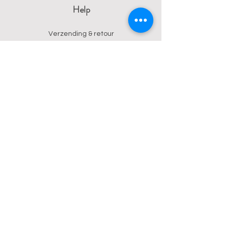
Help
Verzending & retour
Algemene voorwaarden
Privacy
Betalingsmogelijkheden
Contact
Wendy
0473 17 21 33
onyx.wendy@proton.me
BE
0876 729 550
Follow us on Instagram