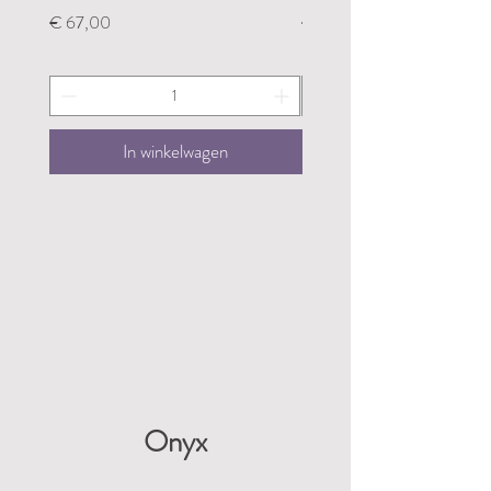
Prijs
Prijs
€ 67,00
€ 67,00
In winkelwagen
Onyx