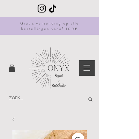
Gratis
verzending
op alle
bestellingen vanaf 100€