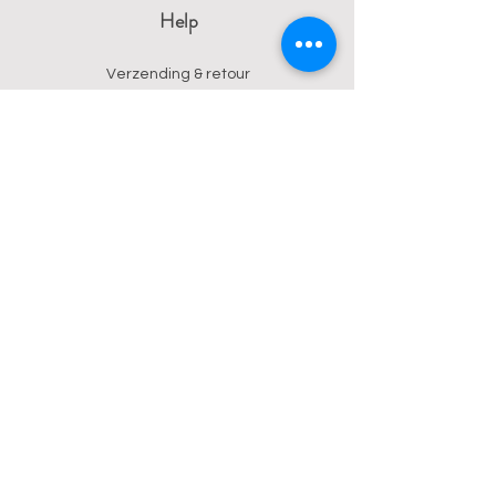
Help
Verzending & retour
Algemene voorwaarden
Privacy
Betalingsmogelijkheden
Contact
Wendy
0473 17 21 33
onyx.wendy@proton.me
BE
0876 729 550
Follow us on Instagram