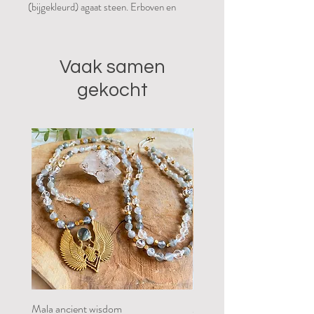
(bijgekleurd) agaat steen. Erboven en
eronder aangevuld met aquamarijn en
bergkristal.
Vaak samen
gekocht
Mala ancient wisdom
Mala restoring my groundin