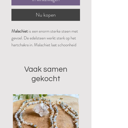
Nu kopen
Malachiet
is een enorm sterke steen met
gevoel. De edelsteen werkt sterk op het
hartchakra in. Malachiet laat schoonheid
ervaren en leert liefhebben zonder
voorwaarde. Niet enkel naar anderen maar
zeer zeker ook naar de eigen zelf. De kleur
Vaak samen
zegt het eigenlijk al, groen staat voor
gekocht
vrede, rust en liefde. De steen kent een
sterk empathisch vermogen toe aan haar
gebruiker en zorgt voor gelijkwaardige
relaties.
Hij zorgt
voor tevredenheid, geduld,
invoelingsvermogen en het
verminderen van angst.
Malachiet verwijdert alle negatieve