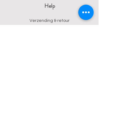
Help
Verzending & retour
Algemene voorwaarden
Privacy
Betalingsmogelijkheden
Contact
Wendy
0473 17 21 33
onyx.wendy@proton.me
BE
0876 729 550
Follow us on Instagram