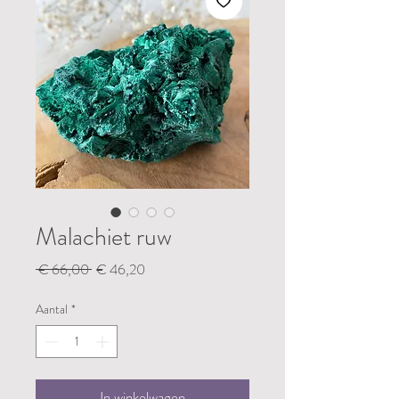
Malachiet ruw
Normale
Verkoopprijs
 € 66,00 
€ 46,20
prijs
Aantal
*
In winkelwagen