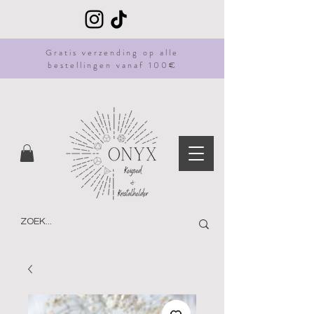
Gratis
verzending
op alle
bestellingen vanaf 100€