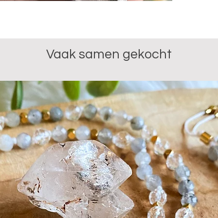
van waar 
in de luch
kwartspun
steen je 
Vaak samen gekocht
liefdevol
moeilijke 
situaties
verruimt 
het ontla
samen me
Jaspis. D
aarden en
je dagelij
Je ontvan