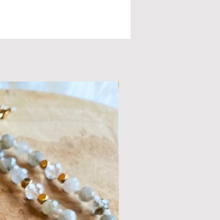
je nu bent. Als een Adelaar vlieg je hoog
t en kijk je neer op jezelf. Zoals de
tjes alle kanten op stralen, zo helpt de
naar alle kanten helder kijken. Deze
le steen geeft kracht en biedt steun in
tijden en bij stress. Deze helpt je
 te leren accepteren zoals ze zijn en
je horizon. Chalcedoonkwarts helpt bij
den van pijn en verdriet en werkt super
t een Mookaiet of een andere aardende
eze helpen om wat deze steen doet te
 in je systeem te verankeren, zodat je in
kse leven rust kunt blijven voelen.
gt het stuk van de foto.