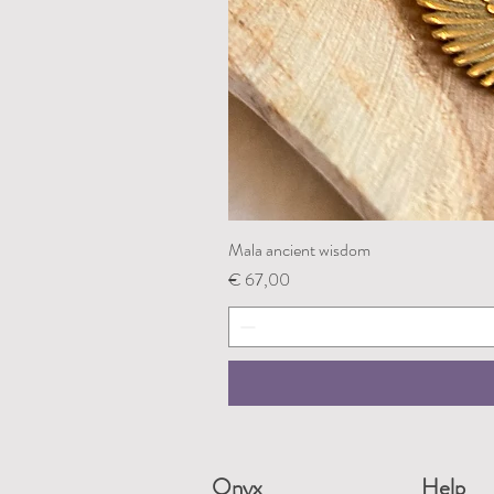
Mala ancient wisdom
Prijs
€ 67,00
Onyx
Help