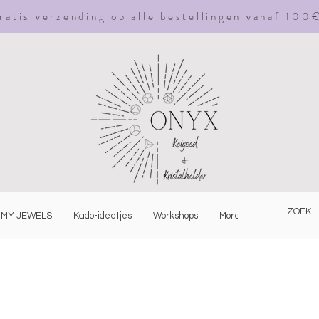
ratis
verzending
op alle bestellingen vanaf 100
MY JEWELS
Kado-ideetjes
Workshops
More