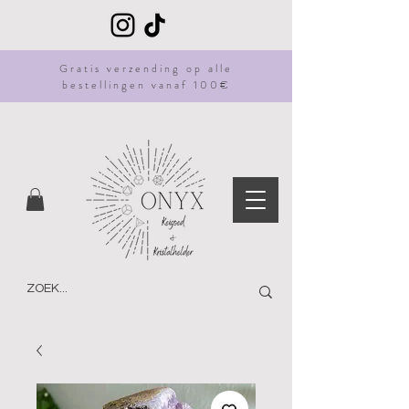
Gratis
verzending
op alle
bestellingen vanaf 100€