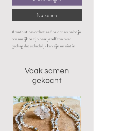
Nu kopen
Amethist bevordert zelfinzicht en helpt je
om eerlijk te zijn naar jezelf toe over
gedrag dat schadelijk kan zijn en niet in
dienst is van je hoogste zelf. Het helpt je
bijvoorbeeld om verslavingen te
onderkennen en aan te pakken. Daarnaast
Vaak samen
geeft de steen ook inzicht in emotionele
gekocht
processen waardoor bepaalde (pijnlijke)
ervaringen verwerkt kunnen worden en
ook vermijdend gedrag op dit vlak
veranderd kan worden. Amethist is
vanwege haar reinigende werking ook heel
geschikt om een ruimte te zuiveren.
Samen met bergkristal en rozenkwarts
creëert het een harmonische sfeer.