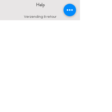
Help
Verzending & retour
Algemene voorwaarden
Privacy
Betalingsmogelijkheden
Contact
Wendy
0473 17 21 33
onyx.wendy@proton.me
BE
0876 729 550
Follow us on Instagram