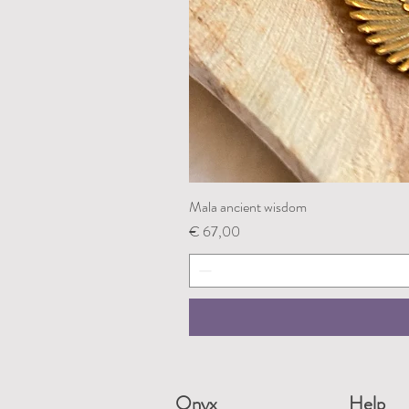
Mala ancient wisdom
Prijs
€ 67,00
Onyx
Help