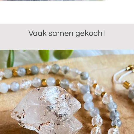
van waar 
in de luch
kwartspun
steen je 
Vaak samen gekocht
liefdevol
moeilijke 
situaties
verruimt 
het ontla
samen me
Jaspis. D
aarden en
je dagelij
Je ontvan