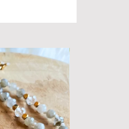
je nu bent. Als een Adelaar vlieg je hoog
t en kijk je neer op jezelf. Zoals de
tjes alle kanten op stralen, zo helpt de
naar alle kanten helder kijken. Deze
le steen geeft kracht en biedt steun in
tijden en bij stress. Deze helpt je
 te leren accepteren zoals ze zijn en
je horizon. Chalcedoonkwarts helpt bij
den van pijn en verdriet en werkt super
t een Mookaiet of een andere aardende
eze helpen om wat deze steen doet te
 in je systeem te verankeren, zodat je in
kse leven rust kunt blijven voelen.
gt het stuk van de foto.