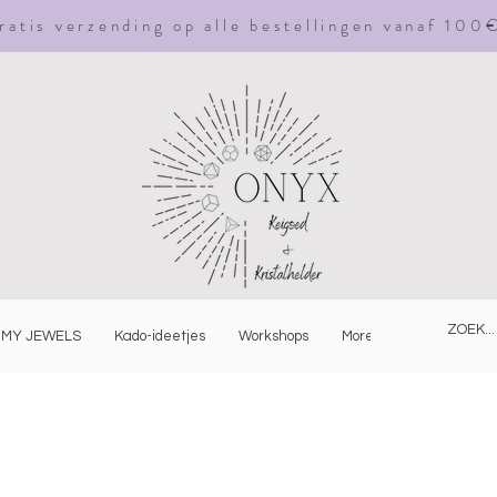
ratis
verzending
op alle bestellingen vanaf 100
MY JEWELS
Kado-ideetjes
Workshops
More