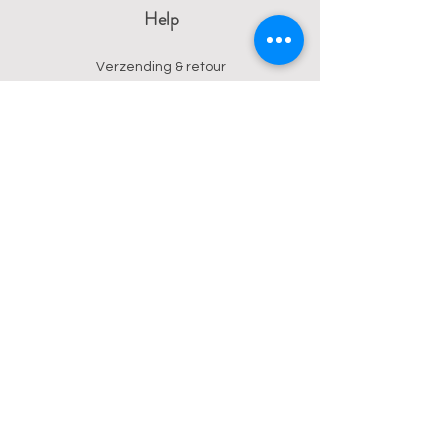
Help
Verzending & retour
Algemene voorwaarden
Privacy
Betalingsmogelijkheden
Contact
Wendy
0473 17 21 33
onyx.wendy@proton.me
BE
0876 729 550
Follow us on Instagram