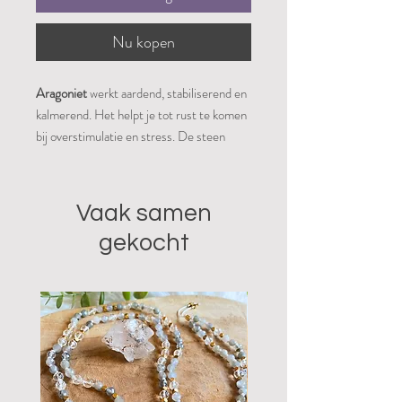
Nu kopen
Aragoniet
werkt aardend, stabiliserend en
kalmerend. Het helpt je tot rust te komen
bij overstimulatie en stress. De steen
herstelt het evenwicht bij een te snelle
spirituele of lichamelijke ontwikkeling en
gaat hiermee overbelasting tegen.
Vaak samen
Aragoniet werkt kalmerend bij
gekocht
overgevoeligheid, innerlijke onrust,
spanningen en woede. De steen biedt
kracht en ondersteuning en bevordert
flexibiliteit, tolerantie, geduld,
concentratie, discipline en acceptatie.
Fysiek werkt aragoniet verwarmend en
krampopheffend en heeft een positieve
werking op verkoudheid, calcium opname