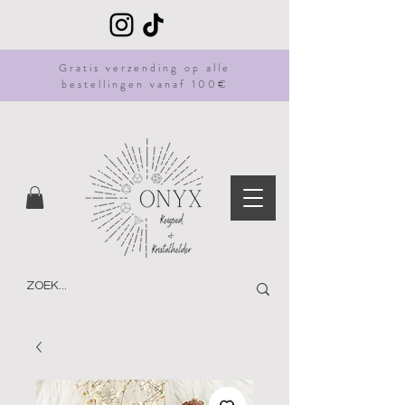
Gratis
verzending
op alle
bestellingen vanaf 100€