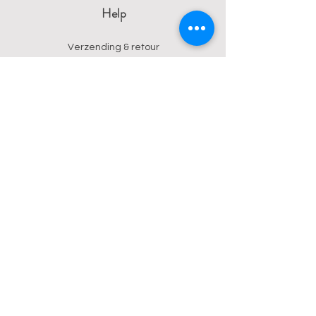
Help
Verzending & retour
Algemene voorwaarden
Privacy
Betalingsmogelijkheden
Contact
Wendy
0473 17 21 33
onyx.wendy@proton.me
BE
0876 729 550
Follow us on Instagram