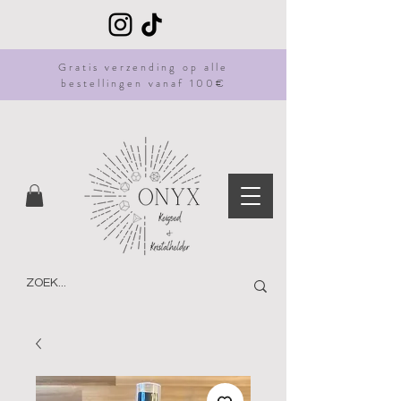
Gratis
verzending
op alle
bestellingen vanaf 100€