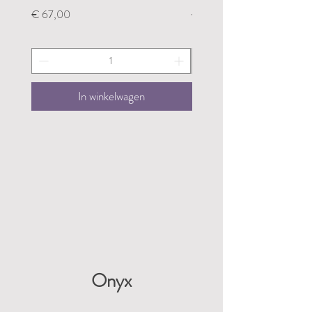
Prijs
Prijs
€ 67,00
€ 67,00
In winkelwagen
Onyx