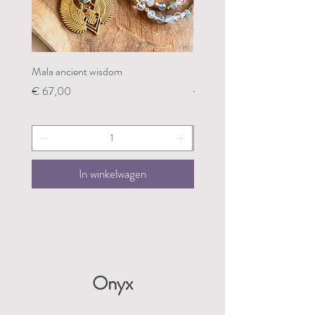
Mala ancient wisdom
Mala restoring my groundin
Prijs
Prijs
€ 67,00
€ 67,00
In winkelwagen
Onyx