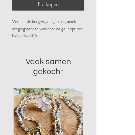
Nu kopen
Vers uit de bergen, wildgeplukt, uniek
drogingsproces waardoor de geur optimaal
behouden blijft.
Salie heeft een sterk zuiverende werking
en wordt gebruikt bij reinigingsrituelen en
Vaak samen
kan kado gegeven aan een ander. De
gekocht
Noord Amerikaanse indianen geloven dat
het krijgen van witte salie een zegen is.