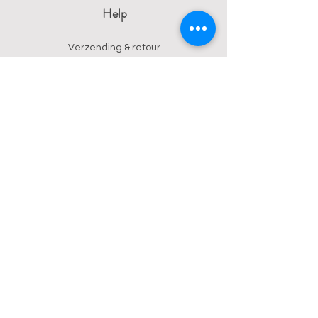
Help
Verzending & retour
Algemene voorwaarden
Privacy
Betalingsmogelijkheden
Contact
Wendy
0473 17 21 33
onyx.wendy@proton.me
BE
0876 729 550
Follow us on Instagram