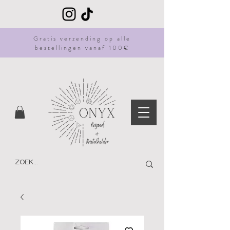
Gratis
verzending
op alle
bestellingen vanaf 100€