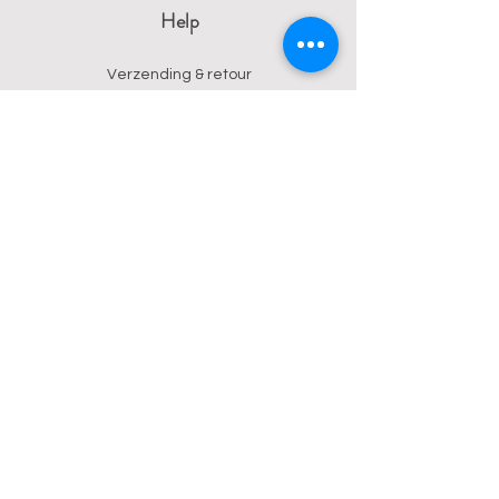
Help
Verzending & retour
Algemene voorwaarden
Privacy
Betalingsmogelijkheden
Contact
Wendy
0473 17 21 33
onyx.wendy@proton.me
BE
0876 729 550
Follow us on Instagram