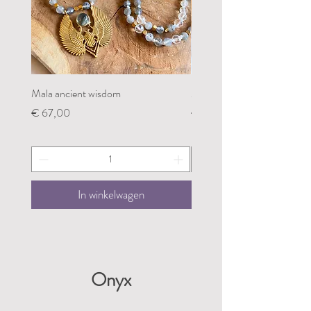
Mala ancient wisdom
Mala restoring my groundin
Prijs
Prijs
€ 67,00
€ 67,00
In winkelwagen
Onyx