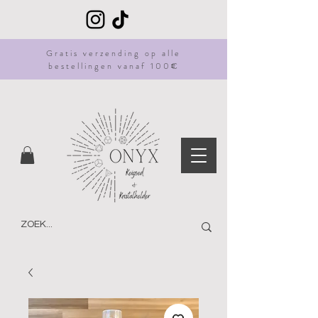
Gratis
verzending
op alle
bestellingen vanaf 100€