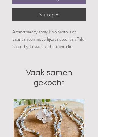
Nu kopen
Aromatherapy spray Palo Santo is op
basis van een natuurlijke tinctuur van Palo
Santo, hydrolaat en etherische olie.
Bevat geen chemische grondstoffen.
- 100% natural
Vaak samen
- puur hout
gekocht
- geen chemische toevoegingen
Reinigt de ruimte, maar dan zonder rook.
Door de natuurlijke grondstoffen
gebruiken, ziet de spray er wat troebel uit.
Dit is normaal.