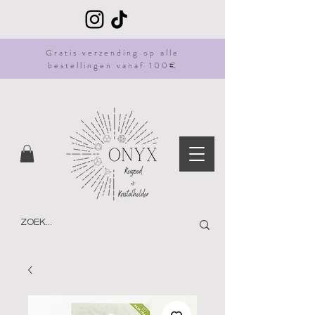
Gratis
verzending
op alle
bestellingen vanaf 100€