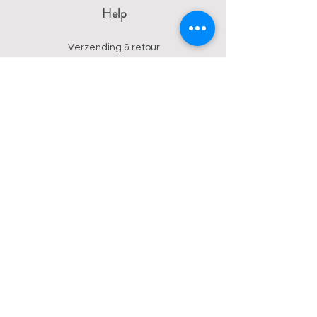
Help
Verzending & retour
Algemene voorwaarden
Privacy
Betalingsmogelijkheden
Contact
Wendy
0473 17 21 33
onyx.wendy@proton.me
BE
0876 729 550
Follow us on Instagram