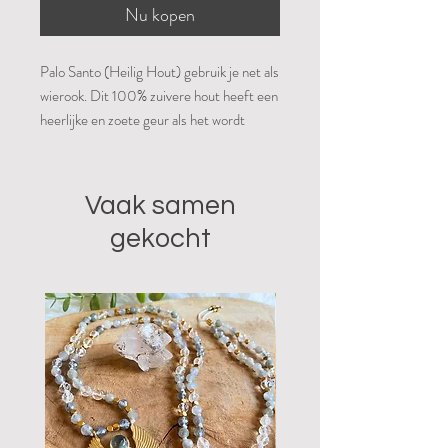
Nu kopen
Palo Santo (Heilig Hout) gebruik je net als
wierook. Dit 100% zuivere hout heeft een
heerlijke en zoete geur als het wordt
aangestoken. Er wordt alleen sprokkelhout
gebruikt. Palo Santo wordt in Zuid-
Amerika gebruikt bij rituelen en om
Vaak samen
negatieve energie te verwijderen, maar
gekocht
ook gewoon omdat het heerlijk ruikt. Dit
Heilige Hout uit het Andes gebied wordt
lokaal gewonnen met respect voor de
natuur en volgens de principes van Fair
Trade. Er worden alleen takken gebruikt
die op natuurlijke wijze van de bomen
vallen. Het hout rijpt vervolgens 4-10 jaar
voordat de magische geur vrijkomt.