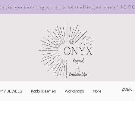
ratis
verzending
op alle bestellingen vanaf 100
MY JEWELS
Kado-ideetjes
Workshops
More