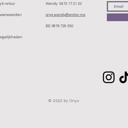
 & retour
Wendy 0473 17 21 33
voorwaarden
onyx.wendy@proton.me
BE 0876 729 550
mogelijkheden
© 2022 by Onyx