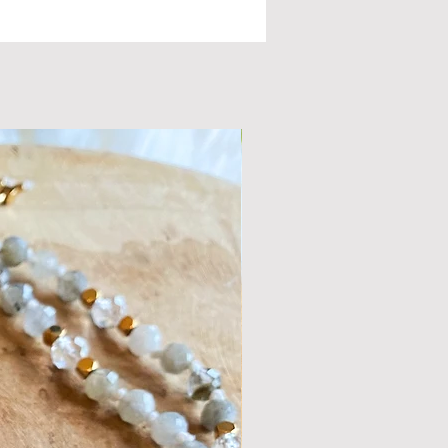
nd en het bevordert het herstel.
asis chakra
eld: stier en steenbok.
gt het stuk van op de foto.