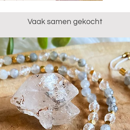
ontkrampe
Chakra: b
Vaak samen gekocht
Sterrenbe
Je ontvan