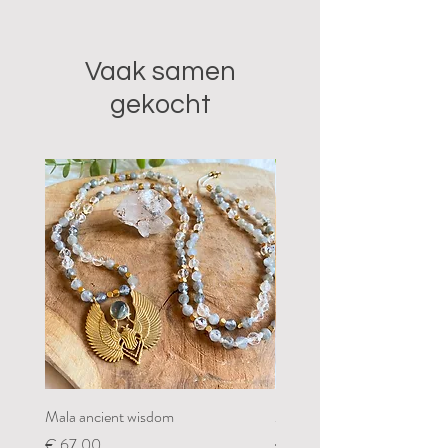
Vaak samen
gekocht
Mala ancient wisdom
Mala restoring my groundin
Prijs
Prijs
€ 67,00
€ 67,00