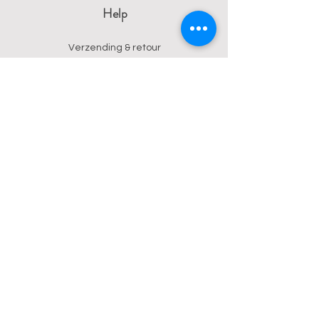
Help
Verzending & retour
Algemene voorwaarden
Privacy
Betalingsmogelijkheden
Contact
Wendy
0473 17 21 33
onyx.wendy@proton.me
BE
0876 729 550
Follow us on Instagram