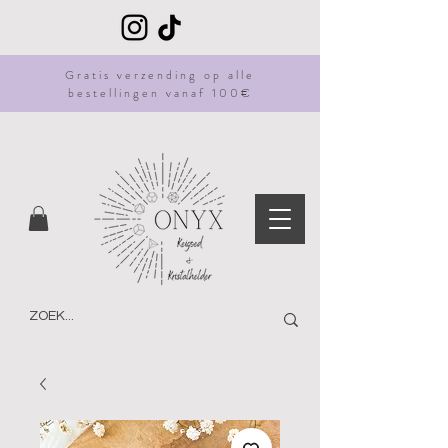
Gratis
verzending
op alle
bestellingen vanaf 100€