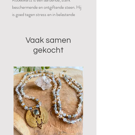
Rookkwarts is een aardende, sterk
beschermende en ontgiftende steen. Hij
is goed tegen stress en in belastende
situaties, hij helpt je ontspannen, loslaten
en accepteren. Hij zorgt voor een
geestelijke kracht en helderheid en biedt
Vaak samen
weerstand tegen stressvolle toestanden.
gekocht
Het helpt je tegen negatieve straling en
andere negatieve invloeden uit de
omgeving. Het helpt je bij het mediteren
en werkt aardend tijdens, voor en na
spirituele bezigheden. Fysiek werkt
rookkwarts ook pijnstillend, ontgiftend,
ontkrampend en het bevordert het
herstel.
Chakra: basis chakra
Sterrenbeeld: stier en steenbok.