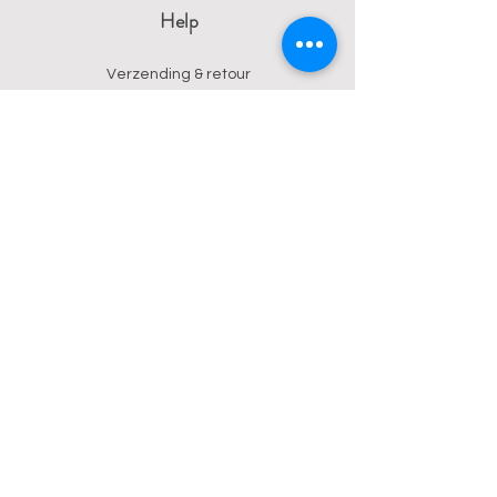
Help
Verzending & retour
Algemene voorwaarden
Privacy
Betalingsmogelijkheden
Contact
Wendy
0473 17 21 33
onyx.wendy@proton.me
BE
0876 729 550
Follow us on Instagram