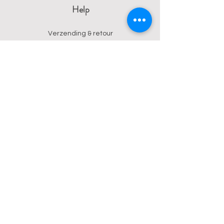
Help
Verzending & retour
Algemene voorwaarden
Privacy
Betalingsmogelijkheden
Contact
Wendy
0473 17 21 33
onyx.wendy@proton.me
BE
0876 729 550
Follow us on Instagram