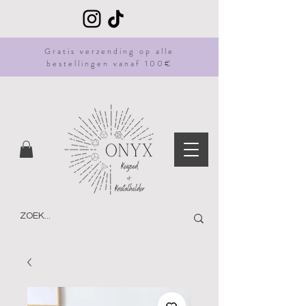
Gratis
verzending
op alle
bestellingen vanaf 100€