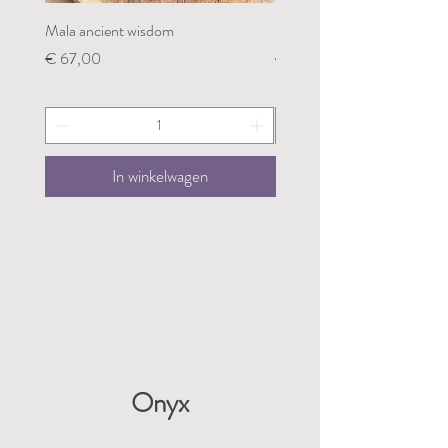
Mala ancient wisdom
Mala restoring my groundin
Prijs
Prijs
€ 67,00
€ 67,00
In winkelwagen
Onyx