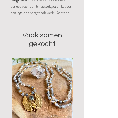
Bergkristal
is een steen met enorme
geneeskracht en bij uitstek geschikt voor
healings en energetisch werk. De steen
reguleert energie, absorbeert energie,
geeft energie en slaat energie op naar
gelang wat er nodig is in een bepaalde
Vaak samen
situatie. Omdat bergkristal zo neutraal en
gekocht
zuiver is, kan de steen opgeladen worden
voor elke (energetische) werking en kan
ook de werking van andere stenen
versterken. Het beschermt de aura tegen
straling, reinigt de chakra’s en brengt ze in
balans. Mentaal bevordert bergkristal
concentratie, helder denken, helpt om een
neutrale en onpartijdige houding aan te
nemen en om problemen op te lossen
Je ontvangt het stuk van op de foto.
lengte 11cm - 220gram