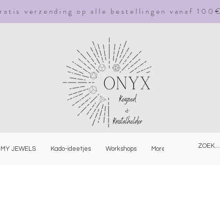
ratis
verzending
op alle bestellingen vanaf 100
MY JEWELS
Kado-ideetjes
Workshops
More