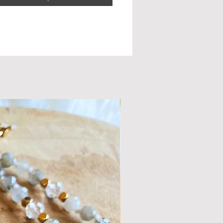
engt. Fysiek werkt amazoniet
nd en heeft een positieve invloed op
sseling
akte rekbare armband, afgewerkt met
matiet kraaltjes.