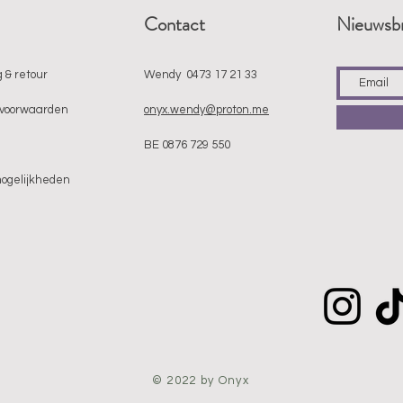
Contact
Nieuwsbr
 & retour
Wendy 0473 17 21 33
voorwaarden
onyx.wendy@proton.me
BE 0876 729 550
mogelijkheden
© 2022 by Onyx