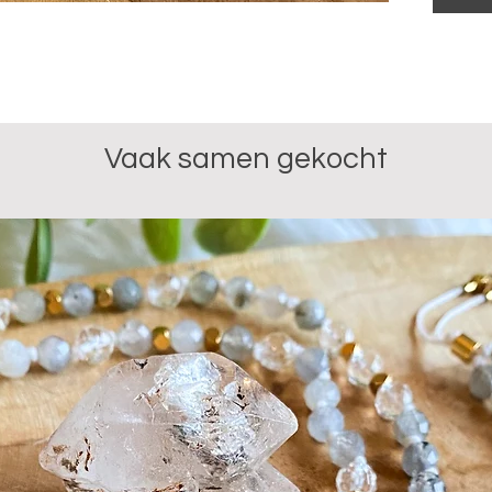
balans br
ontkrampe
de stofwi
Handgema
gouden he
Vaak samen gekocht