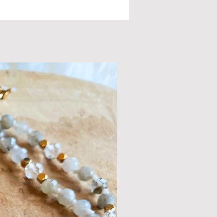
oductie en hyperactiviteit.
gt een steen gelijkaardig dan deze op de