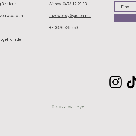
 & retour
Wendy 0473 17 21 33
voorwaarden
onyx.wendy@proton.me
BE 0876 729 550
mogelijkheden
© 2022 by Onyx