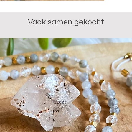
hormoonpr
Je ontvan
Vaak samen gekocht
foto