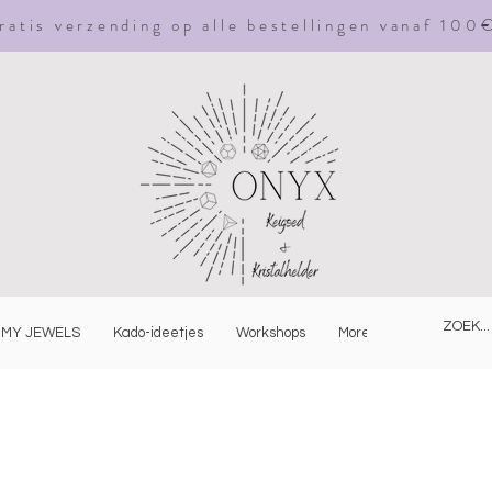
ratis
verzending
op alle bestellingen vanaf 100
MY JEWELS
Kado-ideetjes
Workshops
More