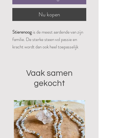
Nu kopen
Stierenoog
is de meest aardende van zijn
familie. De sterke steen vol passie en
kracht wordt dan ook heel toepasselijk
Stierenoog genoemd. De steen haalt
vermoeidheid weg, geeft een overdosis
aan motivatie, recht letterlijk en figuurlijk
Vaak samen
de ruggengraat en zorgt voor een gezonde
gekocht
seksdrive. Nog een belangrijke eigenschap
van deze manifesterende steen is de
kwaliteit om ware liefde te brengen. Het
pakt verbindingsproblemen aan. Hierdoor
kan weer worden gekozen voor
onvoorwaardelijke liefde.