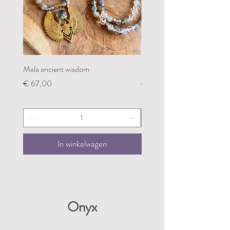
Mala ancient wisdom
Mala restoring my groundin
Prijs
Prijs
€ 67,00
€ 67,00
In winkelwagen
Onyx