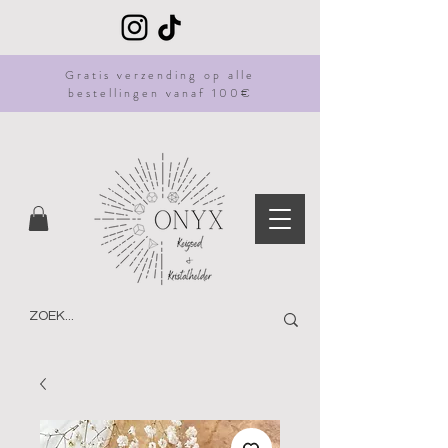
Gratis
verzending
op alle
bestellingen vanaf 100€