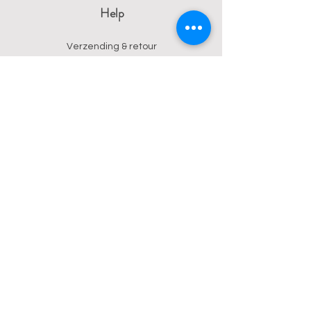
Help
Verzending & retour
Algemene voorwaarden
Privacy
Betalingsmogelijkheden
Contact
Wendy
0473 17 21 33
onyx.wendy@proton.me
BE
0876 729 550
Follow us on Instagram