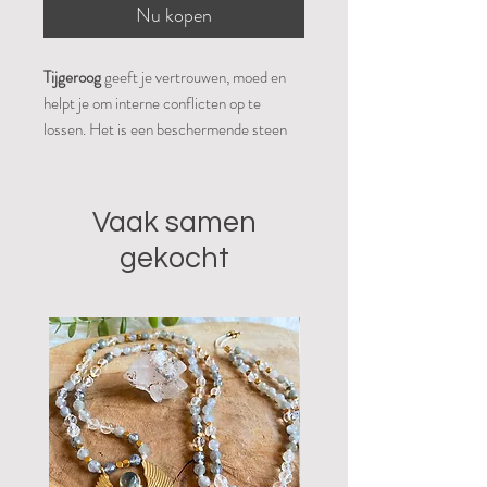
Nu kopen
Tijgeroog
geeft je vertrouwen, moed en
helpt je om interne conflicten op te
lossen. Het is een beschermende steen
die je inzichten geeft. Hij vermindert je
twijfels , besluiteloosheid en verlegenheid
en beschermt je tegen allerlei angsten,
Vaak samen
fobieën. Hij kan je ook helpen om
gekocht
Geestelijke blokkades op te heffen.
Tijgeroog heeft een positieve werking op
heel je lichaam.
Je ontvangt een steen gelijkaardig dan
deze op de foto.