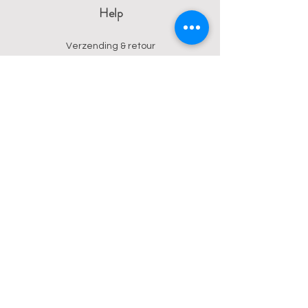
Help
Verzending & retour
Algemene voorwaarden
Privacy
Betalingsmogelijkheden
Contact
Wendy
0473 17 21 33
onyx.wendy@proton.me
BE
0876 729 550
Follow us on Instagram