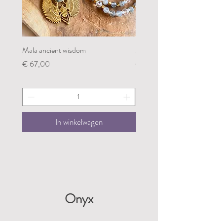
Mala ancient wisdom
Mala restoring my groundin
Prijs
Prijs
€ 67,00
€ 67,00
In winkelwagen
Onyx