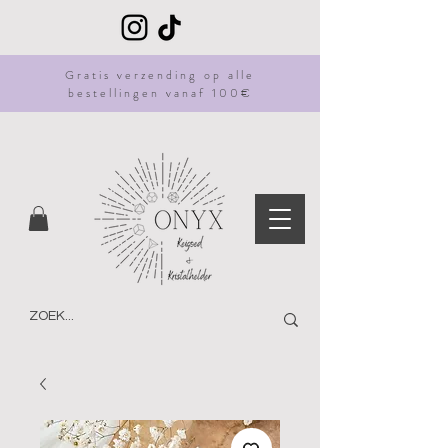
Gratis
verzending
op alle
bestellingen vanaf 100€