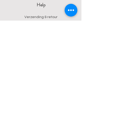
Help
Verzending & retour
Algemene voorwaarden
Privacy
Betalingsmogelijkheden
Contact
Wendy
0473 17 21 33
onyx.wendy@proton.me
BE
0876 729 550
Follow us on Instagram