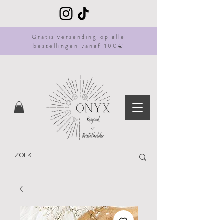
Gratis
verzending
op alle
bestellingen vanaf 100€