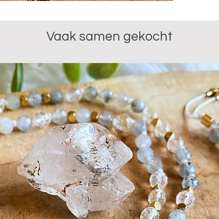
De steen 
stimuleer
Naast de
Vaak samen gekocht
stimuleer
handelen 
en medele
depressie
bescherme
geschikt 
mensen.