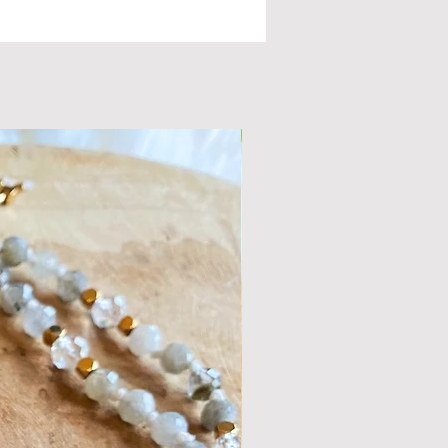
zorgt voor natuurlijke bescherming en
t groei en bloei.
 algemene eigenschappen van toermalijn
t roze toermalijn liefdevol denken en
(ook naar jezelf), compassie, empathie
ven. Het kalmeert bij stress, zorgen,
ve gevoelens en angst. De zachte en
nde energie van deze steen is heel
voor kinderen en (hoog)gevoelige