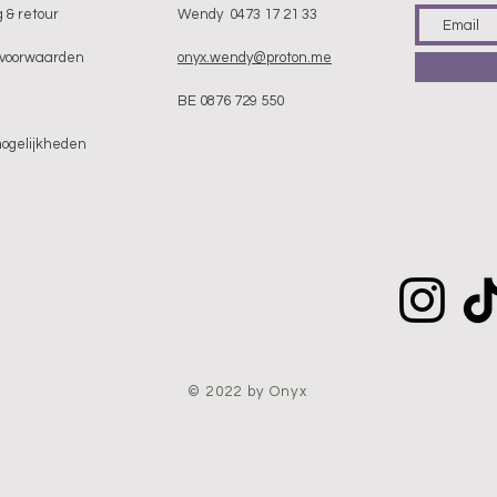
 & retour
Wendy 0473 17 21 33
voorwaarden
onyx.wendy@proton.me
BE 0876 729 550
mogelijkheden
© 2022 by Onyx