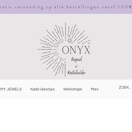
ratis
verzending
op alle bestellingen vanaf 100
MY JEWELS
Kado-ideetjes
Workshops
More