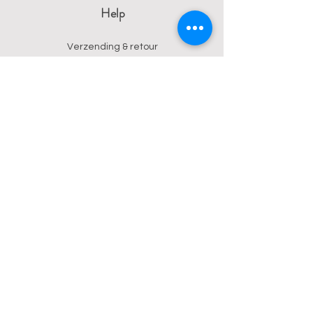
Help
Verzending & retour
Algemene voorwaarden
Privacy
Betalingsmogelijkheden
Contact
Wendy
0473 17 21 33
onyx.wendy@proton.me
BE
0876 729 550
Follow us on Instagram