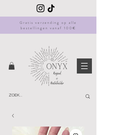
Gratis
verzending
op alle
bestellingen vanaf 100€