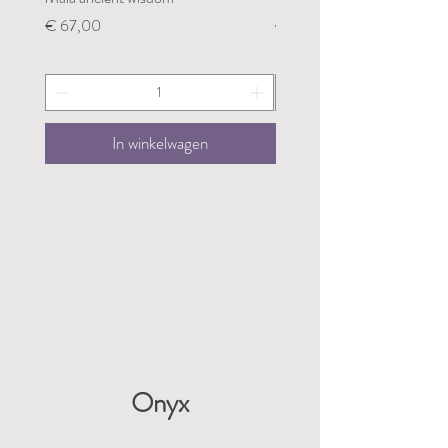
Prijs
Prijs
€ 67,00
€ 67,00
In winkelwagen
Onyx