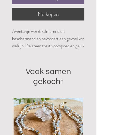
Nu kopen
Aventurijn werkt kalmerend en
beschermend en bevordert een gevoel van
welzijn. De steen trekt voorspoed en geluk
aan en motiveert je om je dromen waar te
maken. De steen stimuleert tolerantie,
geduld, enthousiasme, inlevingsvermogen,
Vaak samen
individualiteit en het bedenken van ideeën.
gekocht
Het werkt ontspannend en kalmerend bij
woede, ergernis en irritaties. Aventurijn
bevordert besluitvaardigheid, volharding,
waarneming en creativiteit. De steen
absorbeert elektromagnetische straling
(van bijvoorbeeld mobiele telefoons en
computers) en beschermt tegen de
invloeden van milieuvervuiling en