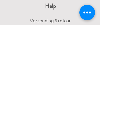
Help
Verzending & retour
Algemene voorwaarden
Privacy
Betalingsmogelijkheden
Contact
Wendy
0473 17 21 33
onyx.wendy@proton.me
BE
0876 729 550
Follow us on Instagram