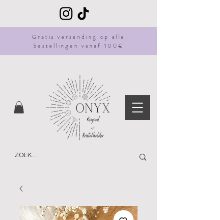
Gratis
verzending
op alle
bestellingen vanaf 100€