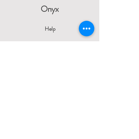
Onyx
Help
Verzending & retour
Algemene voorwaarden
Privacy
Betalingsmogelijkheden
Contact
Wendy
0473 17 21 33
onyx.wendy@proton.me
BE
0876 729 550