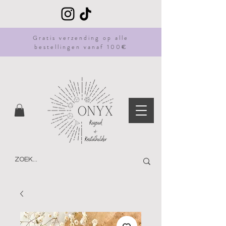
Gratis
verzending
op alle
bestellingen vanaf 100€