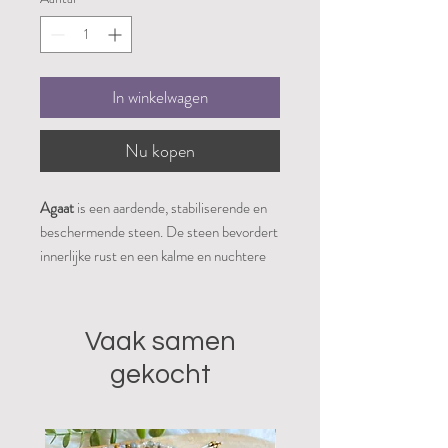
In winkelwagen
Nu kopen
Agaat
is een aardende, stabiliserende en
beschermende steen. De steen bevordert
innerlijke rust en een kalme en nuchtere
houding. Het stimuleert spirituele en
geestelijke groei door aan te zetten tot
zelfreflectie en spoort aan even afstand te
Vaak samen
nemen en alles wat objectiever te
gekocht
bekijken. Het bevordert rationeel en
logisch denken, concentratie, het
analytisch vermogen en helpt daarom om