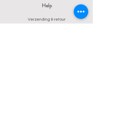
Help
Verzending & retour
Algemene voorwaarden
Privacy
Betalingsmogelijkheden
Contact
Wendy
0473 17 21 33
onyx.wendy@proton.me
BE
0876 729 550
Follow us on Instagram