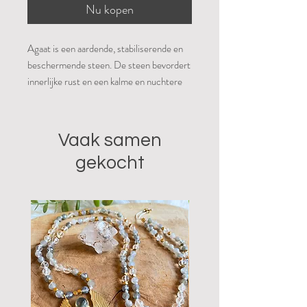
Nu kopen
Agaat is een aardende, stabiliserende en
beschermende steen. De steen bevordert
innerlijke rust en een kalme en nuchtere
houding. Het stimuleert spirituele en
geestelijke groei door aan te zetten tot
zelfreflectie en spoort aan even afstand te
Vaak samen
nemen en alles wat objectiever te
gekocht
bekijken. Het bevordert rationeel en
logisch denken, concentratie, het
analytisch vermogen en helpt daarom om
praktische oplossingen te vinden voor
problemen. Agaat beschermt het aura,
geeft een veilig gevoel en brengt balans in
lichaam, ziel en geest. Fysiek is agaat een
goede steen om tijdens de zwangerschap
te dragen (voor zowel moeder als kind)