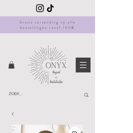
Gratis
verzending
op alle
bestellingen vanaf 100€