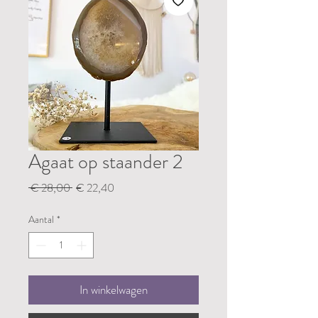
Agaat op staander 2
Normale
Verkoopprijs
 € 28,00 
€ 22,40
prijs
Aantal
*
In winkelwagen