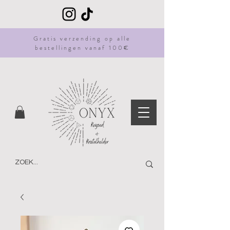
Gratis
verzending
op alle
bestellingen vanaf 100€