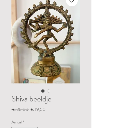
Shiva beeldje
Normale
Verkoopprijs
 € 26,00 
€ 19,50
prijs
Aantal
*