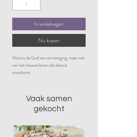
In winkelwagen
Nu kopen
Shiva is de God van vernietiging, maar ook
van het nieuwe leven dat daaruit
voortkomt.
Beide aspecten beeldt hij uit in deze
kosmische dans.
Aan het einde van een periode (tijdperk)
Vaak samen
vernietigt Shiva met het ritme van zijn
gekocht
dans de wereld en schept deze opnieuw.
Die handeling symboliseert ook de
vernietiging van het materiële bestaan.
Met als gevolg de nieuwe geboorte in