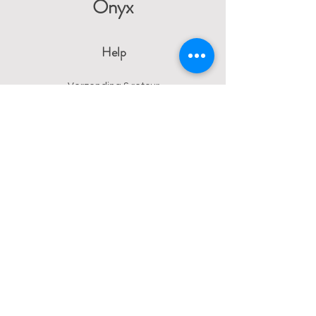
Onyx
Help
Verzending & retour
Algemene voorwaarden
Privacy
Betalingsmogelijkheden
Contact
Wendy
0473 17 21 33
onyx.wendy@proton.me
BE
0876 729 550