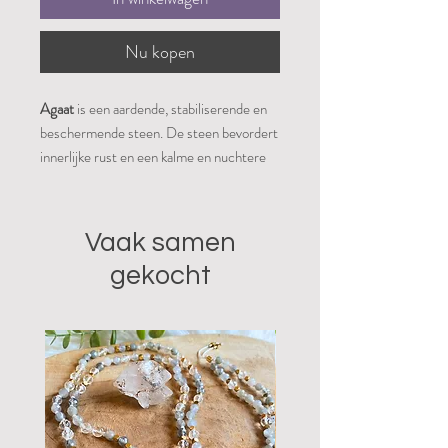
Nu kopen
Agaat
is een aardende, stabiliserende en
beschermende steen. De steen bevordert
innerlijke rust en een kalme en nuchtere
houding. Het stimuleert spirituele en
geestelijke groei door aan te zetten tot
zelfreflectie en spoort aan even afstand te
Vaak samen
nemen en alles wat objectiever te
gekocht
bekijken. Het bevordert rationeel en
logisch denken, concentratie, het
analytisch vermogen en helpt daarom om
praktische oplossingen te vinden voor
problemen. Agaat beschermt het aura,
geeft een veilig gevoel en brengt balans in
lichaam, ziel en geest. Fysiek is agaat een
goede steen om tijdens de zwangerschap