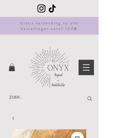
Gratis
verzending
op alle
bestellingen vanaf 100€