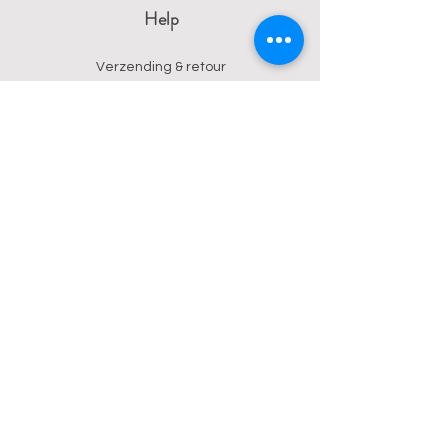
Help
Verzending & retour
Algemene voorwaarden
Privacy
Betalingsmogelijkheden
Contact
Wendy
0473 17 21 33
onyx.wendy@proton.me
BE
0876 729 550
Follow us on Instagram