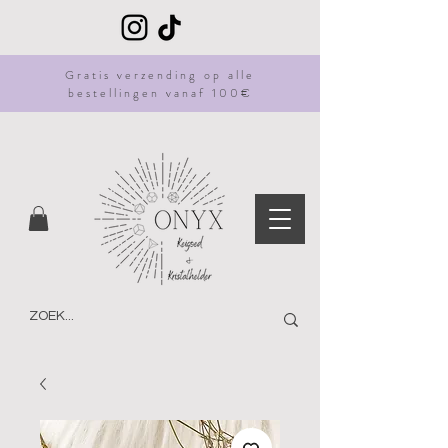
Gratis
verzending
op alle
bestellingen vanaf 100€