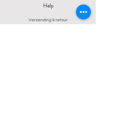
Help
Verzending & retour
Algemene voorwaarden
Privacy
Betalingsmogelijkheden
Contact
Wendy
0473 17 21 33
onyx.wendy@proton.me
BE
0876 729 550
Follow us on Instagram