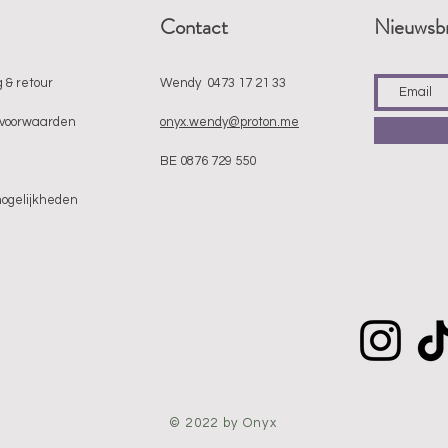
Contact
Nieuwsbr
 & retour
Wendy 0473 17 21 33
voorwaarden
onyx.wendy@proton.me
BE 0876 729 550
mogelijkheden
© 2022 by Onyx