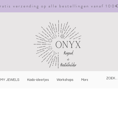
ratis
verzending
op alle bestellingen vanaf 100
MY JEWELS
Kado-ideetjes
Workshops
More