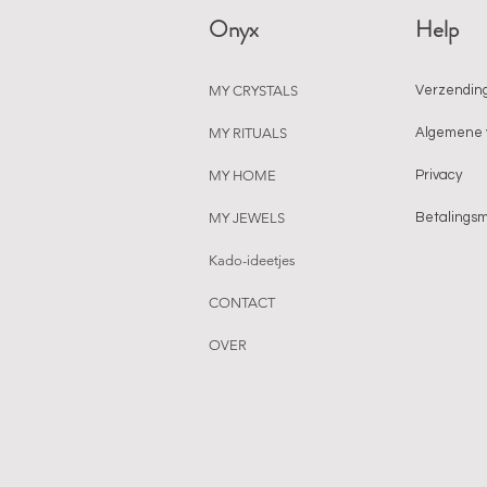
Onyx
Help
MY CRYSTALS
Verzending
MY RITUALS
Algemene 
MY HOME
Privacy
MY JEWELS
Betalings
Kado-ideetjes
CONTACT
OVER