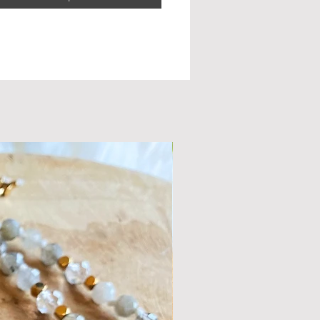
ttraction . tirez la carte qui 1 répond à la
de votre question. Lisez-la...