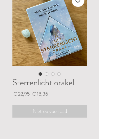
Sterrenlicht orakel
Normale
Verkoopprijs
 € 22,95 
€ 18,36
prijs
Niet op voorraad