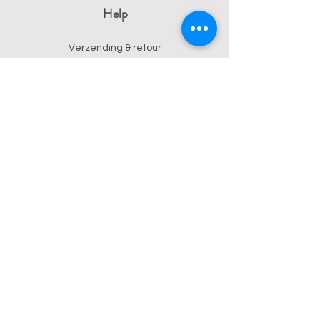
Help
Verzending & retour
Algemene voorwaarden
Privacy
Betalingsmogelijkheden
Contact
Wendy
0473 17 21 33
onyx.wendy@proton.me
BE
0876 729 550
Follow us on Instagram