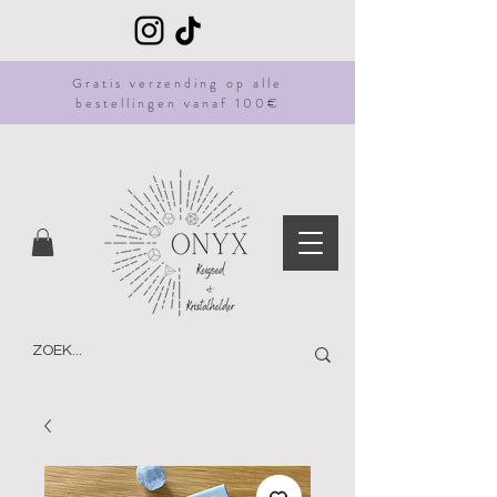
Gratis
verzending
op alle
bestellingen vanaf 100€