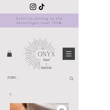
Gratis
verzending
op alle
bestellingen vanaf 100€