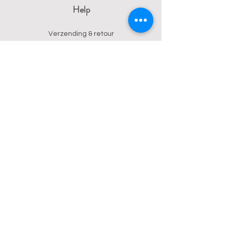
Help
Verzending & retour
Algemene voorwaarden
Privacy
Betalingsmogelijkheden
Contact
Wendy
0473 17 21 33
onyx.wendy@proton.me
BE
0876 729 550
Follow us on Instagram