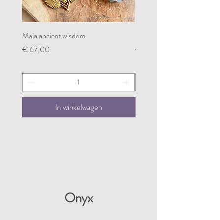
Mala ancient wisdom
Mala restoring my groundin
Prijs
Prijs
€ 67,00
€ 67,00
In winkelwagen
Onyx