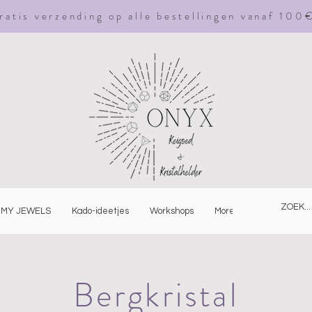
ratis
verzending
op alle bestellingen vanaf 100
MY JEWELS
Kado-ideetjes
Workshops
More
Bergkristal