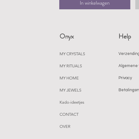
In winkelwagen
Onyx
Help
MY CRYSTALS
Verzending
MY RITUALS
Algemene 
MY HOME
Privacy
MY JEWELS
Betalings
Kado-ideetjes
CONTACT
OVER