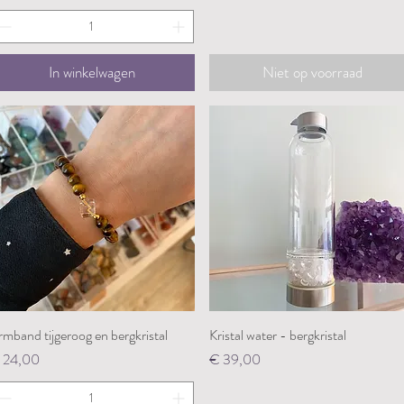
In winkelwagen
Niet op voorraad
mband tijgeroog en bergkristal
Snel overzicht
Kristal water - bergkristal
Snel overzicht
ijs
Prijs
 24,00
€ 39,00