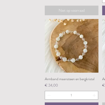
Niet op voorraad
Armband maansteen en bergkristal
Snel overzicht
Ar
Prijs
Pr
€ 24,00
€