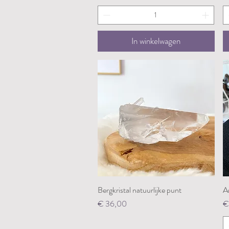
In winkelwagen
Bergkristal natuurlijke punt
Snel overzicht
Ar
Prijs
Pr
€ 36,00
€