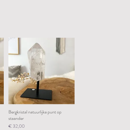
Bergkristal natuurlijke punt op
Snel overzicht
staander
Prijs
€ 32,00