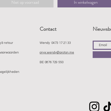
Niet op voorraad
In winkelwagen
Contact
Nieuwsbr
 & retour
Wendy 0473 17 21 33
voorwaarden
onyx.wendy@proton.me
BE 0876 729 550
mogelijkheden