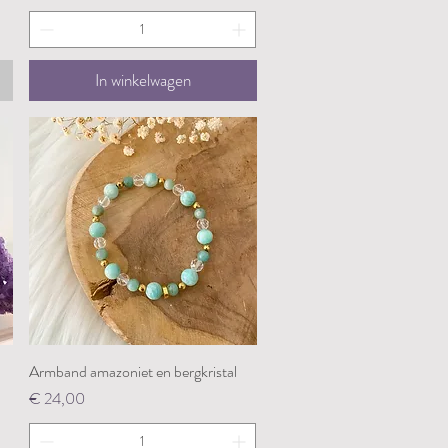
In winkelwagen
Armband amazoniet en bergkristal
Snel overzicht
Prijs
€ 24,00