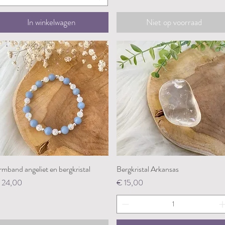
In winkelwagen
Niet op voorraad
mband angeliet en bergkristal
Snel overzicht
Bergkristal Arkansas
Snel overzicht
ijs
Prijs
 24,00
€ 15,00