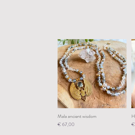
Mala ancient wisdom
Snel overzicht
H
Prijs
Pr
€ 67,00
€