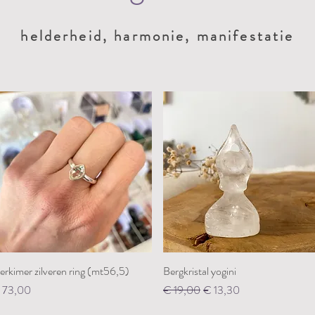
helderheid, harmonie, manifestatie
erkimer zilveren ring (mt56,5)
Snel overzicht
Bergkristal yogini
Snel overzicht
ijs
Normale prijs
Verkoopprijs
 73,00
€ 19,00
€ 13,30