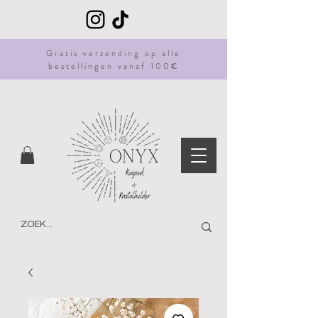
Gratis
verzending
op alle
bestellingen vanaf 100€