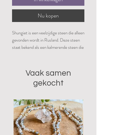
Nu kopen
Shungiet is een veelzijdige steen die alleen
gevonden wordt in Rusland. Deze steen
staat bekend als een kalmerende steen die
klachten van stress zoals
spanningshoofdpijn verminderd. Shungiet
heeft een sterk absorberende werking ten
Vaak samen
aanzien van negatieve energieën en biedt
gekocht
krachtige bescherming tegen
verschillende bronnen van straling zoals
elektromagnetische straling van mobiele
telefoons, laptops, magnetrons en andere
schadelijke invloeden.
Shungiet heeft een reinigende en
ontgiftende werking op het lichaam en in
ruimtes waar de steen wordt geplaatst.