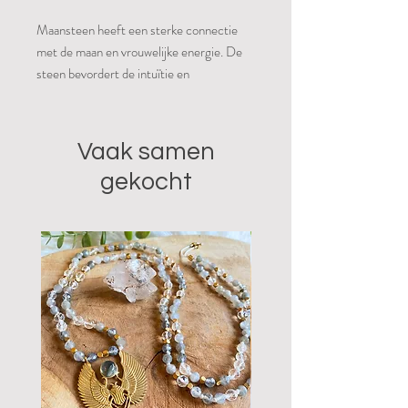
Maansteen heeft een sterke connectie
met de maan en vrouwelijke energie. De
steen bevordert de intuïtie en
vruchtbaarheid en heeft een kalmerende
werking op het gevoelsleven. Maansteen
versterkt paranormale vermogens zoals
Vaak samen
mediamieke gaven en helderziendheid. De
gekocht
steen heeft ook een sterk effect op slaap
en dromen en helpt bij slapeloosheid en
helpt om dromen beter te herinneren. Het
is een goede steen voor vrouwen die
zwanger zijn of willen worden en
ondersteunt de zwangerschap, de
bevalling en borstvoeding. Ook bij (pre)
menstruele klachten en klachten na de
bevalling kan maansteen nuttig zijn.
Naast de algemene eigenschappen van
maansteen werkt regenboog maansteen