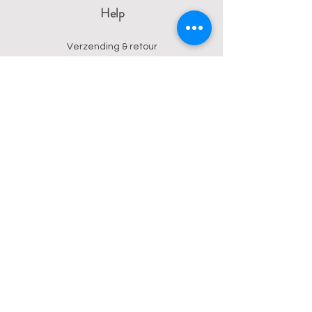
Help
Verzending & retour
Algemene voorwaarden
Privacy
Betalingsmogelijkheden
Contact
Wendy
0473 17 21 33
onyx.wendy@proton.me
BE
0876 729 550
Follow us on Instagram