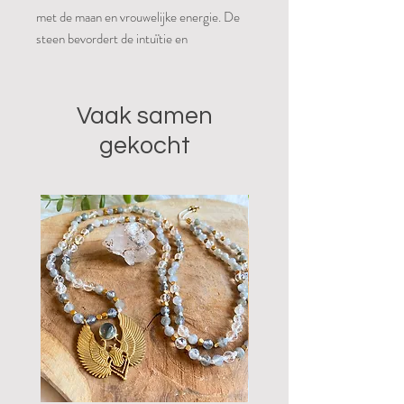
met de maan en vrouwelijke energie. De
steen bevordert de intuïtie en
vruchtbaarheid en heeft een kalmerende
werking op het gevoelsleven. Maansteen
versterkt paranormale vermogens zoals
Vaak samen
mediamieke gaven en helderziendheid. De
gekocht
steen heeft ook een sterk effect op slaap
en dromen en helpt bij slapeloosheid en
helpt om dromen beter te herinneren. Het
is een goede steen voor vrouwen die
zwanger zijn of willen worden en
ondersteunt de zwangerschap, de
bevalling en borstvoeding. Ook bij (pre)
menstruele klachten en klachten na de
bevalling kan maansteen nuttig zijn.
Naast de algemene eigenschappen van
maansteen werkt regenboog maansteen
vooral op het spirituele vlak. Het biedt