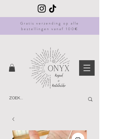
Gratis
verzending
op alle
bestellingen vanaf 100€