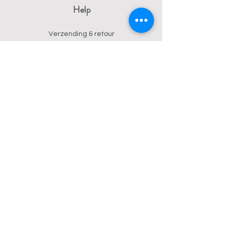
Help
Verzending & retour
Algemene voorwaarden
Privacy
Betalingsmogelijkheden
Contact
Wendy
0473 17 21 33
onyx.wendy@proton.me
BE
0876 729 550
Follow us on Instagram