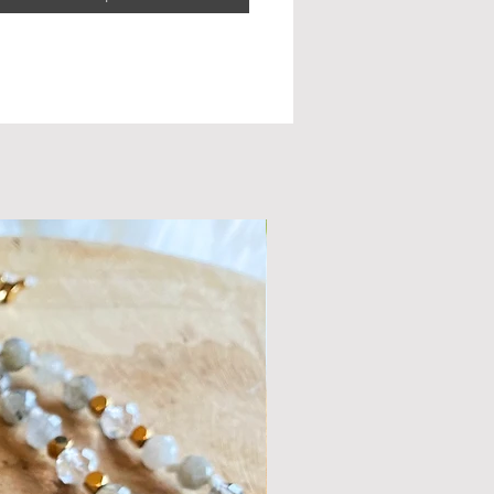
anten.
alles gaat de pyriet je een boost geven in
rtrouwen zodat je beter zaken gaat
n en ongezonde patronen gaat kunnen
n. Zodat je beter gaat kunnen inzien
n niet voor je werkt.
e hierboven genoemde eigenschappen
rlijk zijn tegenover jezelf maar ook
 een ander en dat gaat je dan weer
 een evenwicht te brengen in je
lpt je gedachten en prikkels te helpen
t en stabiliteit.