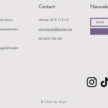
Contact
Nieuwsbr
 & retour
Wendy 0473 17 21 33
voorwaarden
onyx.wendy@proton.me
BE 0876 729 550
mogelijkheden
© 2022 by Onyx