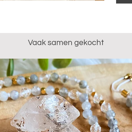
schaduwk
Door dit 
je zelfve
herkenne
doorbreke
wat wel e
Vaak samen gekocht
Door all
gaat je ee
tegenover
helpen in
emoties.
Pyriet he
vanuit rus