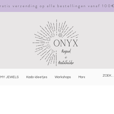
ratis
verzending
op alle bestellingen vanaf 100
MY JEWELS
Kado-ideetjes
Workshops
More