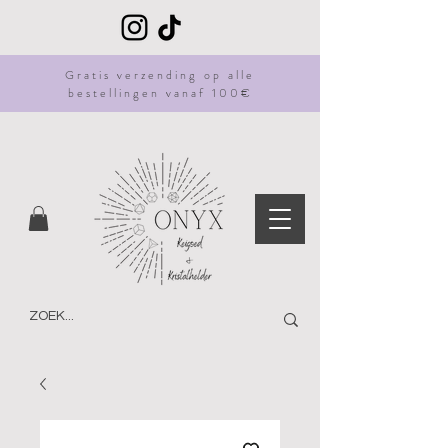
Gratis
verzending
op alle
bestellingen vanaf 100€