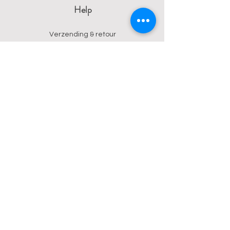
Help
Verzending & retour
Algemene voorwaarden
Privacy
Betalingsmogelijkheden
Contact
Wendy
0473 17 21 33
onyx.wendy@proton.me
BE
0876 729 550
Follow us on Instagram