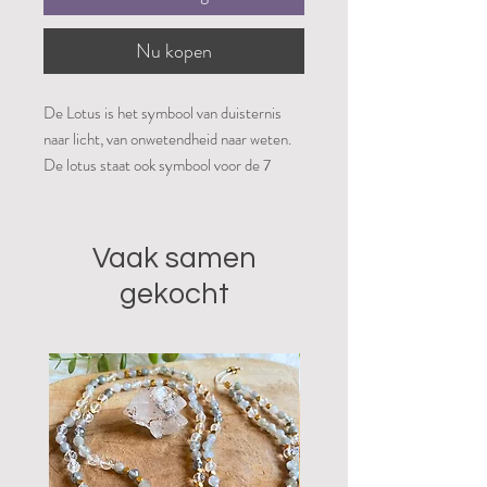
Nu kopen
De Lotus is het symbool van duisternis
naar licht, van onwetendheid naar weten.
De lotus staat ook symbool voor de 7
energiecentra in het menselijk lichaam,
chakra's genoemd.
Vaak samen
Over Capiz schelpen:
gekocht
Deze worden gemaakt van de buitenste
laag van een zeeweekdier, waarvan de
wetenschappelijke naam placuna placenta
is, ook wel de venster-oester genoemd.
De Capiz schelpen uit de Philippijnen
heten zo omdat ze oorspronkelijk
gevangen werden uit de ondiepe
kustwateren bij de stad Capiz, op het